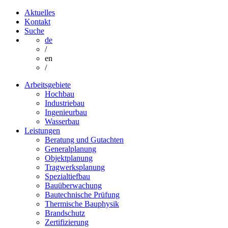
Aktuelles
Kontakt
Suche
de
/
en
/
Arbeitsgebiete
Hochbau
Industriebau
Ingenieurbau
Wasserbau
Leistungen
Beratung und Gutachten
Generalplanung
Objektplanung
Tragwerksplanung
Spezialtiefbau
Bauüberwachung
Bautechnische Prüfung
Thermische Bauphysik
Brandschutz
Zertifizierung